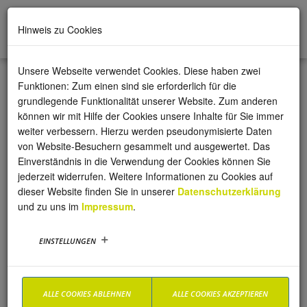
Hinweis zu Cookies
Unsere Webseite verwendet Cookies. Diese haben zwei
Team und Räumlichkeiten
Funktionen: Zum einen sind sie erforderlich für die
grundlegende Funktionalität unserer Website. Zum anderen
können wir mit Hilfe der Cookies unsere Inhalte für Sie immer
In der Tagesbetreuung Drachenfelsblick kümmern sich um das
weiter verbessern. Hierzu werden pseudonymisierte Daten
Wohl der Gäste:
von Website-Besuchern gesammelt und ausgewertet. Das
Einverständnis in die Verwendung der Cookies können Sie
Monika Muhic-Brose
jederzeit widerrufen. Weitere Informationen zu Cookies auf
(exam. Krankenschwester, M.A.
dieser Website finden Sie in unserer
Datenschutzerklärung
Pflegewissenschaft/Pflegemanagement, Leitung der
und zu uns im
Impressum
.
Tagespflege)
Christine Meine (exam. Krankenschwester)
EINSTELLUNGEN
Andreas Mathé (exam. Krankenpfleger)
Susanne Greggersen (exam. Krankenschwester)
Marga Bergrath (exam. Altenpflegerin)
Ellen Knechtl (Pflegehelferin)
ALLE COOKIES ABLEHNEN
ALLE COOKIES AKZEPTIEREN